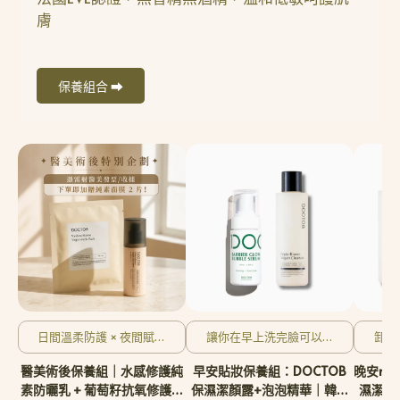
膚
保養組合 ⮕
日間溫柔防護 × 夜間賦活
讓你在早上洗完臉可以快
卸下
修護
速補水修護
醫美術後保養組｜水感修護純
早安貼妝保養組：DOCTOB
晚安me 
素防曬乳 + 葡萄籽抗氧修護面
保濕潔顏露+泡泡精華｜韓國
濕潔顏