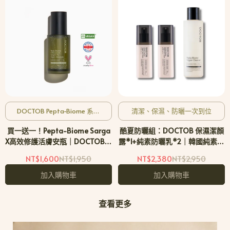
DOCTOB Pepta-Biome 系列
清潔、保濕、防曬一次到位
熱銷No. 1
買一送一！Pepta-Biome Sarga
酷夏防曬組：DOCTOB 保濕潔顏
X高效修護活膚安瓶｜DOCTOB韓
露*1+純素防曬乳*2｜韓國純素保
國純素保養品牌
養品牌
NT$1,600
NT$1,950
NT$2,380
NT$2,950
加入購物車
加入購物車
查看更多