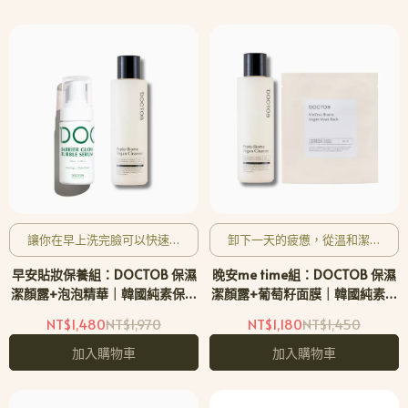
讓你在早上洗完臉可以快速補
卸下一天的疲憊，從溫和潔淨
水修護
開始
早安貼妝保養組：DOCTOB 保濕
晚安me time組：DOCTOB 保濕
潔顏露+泡泡精華｜韓國純素保養
潔顏露+葡萄籽面膜｜韓國純素保
品牌
養品牌
NT$1,480
NT$1,970
NT$1,180
NT$1,450
加入購物車
加入購物車