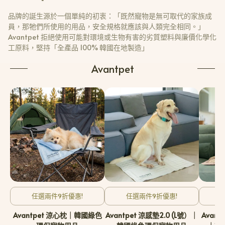
品牌的誕生源於一個單純的初衷：「既然寵物是無可取代的家族成
員，那牠們所使用的用品，安全規格就應該與人類完全相同。」
Avantpet 拒絕使用可能對環境或生物有害的劣質塑料與廉價化學化
工原料，堅持「全產品 100% 韓國在地製造」
Avantpet
任選兩件9折優惠!
任選兩件9折優惠!
Avantpet 涼心枕｜韓國綠色
Avantpet 涼感墊2.0 (L號）｜
Avant