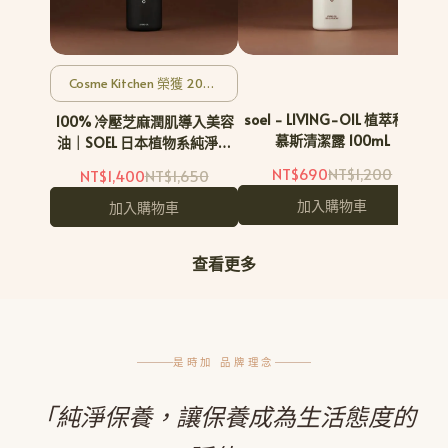
Cosme Kitchen 榮獲 2024
年美容油雙冠軍
soel - LIVING-OIL 植萃私密
100% 冷壓芝麻潤肌導入美容
佛
慕斯清潔露 100mL
油｜SOEL 日本植物系純淨保
養
NT$690
NT$1,200
NT$1,400
NT$1,650
加入購物車
加入購物車
查看更多
是時加 品牌理念
「純淨保養，讓保養成為生活態度的