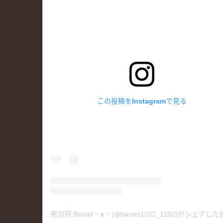
この投稿をInstagramで見る
宋羽葤 Bastet。ᴥ︎。(@bastet1102_1102)がシェアし