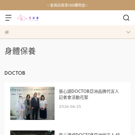
✨會員註冊享100購物金✨
身體保養
DOCTOB
張心語DOCTOB亞洲品牌代言人
記者會活動花絮
2026-06-25
張心語成DOCTOB亞洲代言人 純