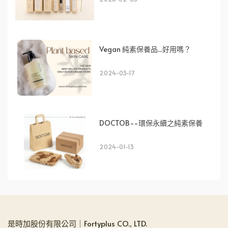
Vegan 純素保養品...好用嗎？
2024-03-17
DOCTOB--環保永續之純素保養
2024-01-13
是時加股份有限公司｜Fortyplus CO., LTD.