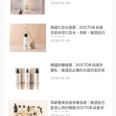
肽」肌
2026-02-04
韓國化妝水推薦：DOCTOB 純素
抗氧保濕化妝水，熟齡、敏感肌的
澎潤關鍵
2026-02-04
韓國防曬推薦：DOCTOB 純素防
曬乳，敏感肌必備的水感抗氧防禦
力
2026-02-03
熟齡醫美術後保養指南：敏感肌也
能安心用的韓國 DOCTOB 純素保
養品牌推薦
2026-02-03