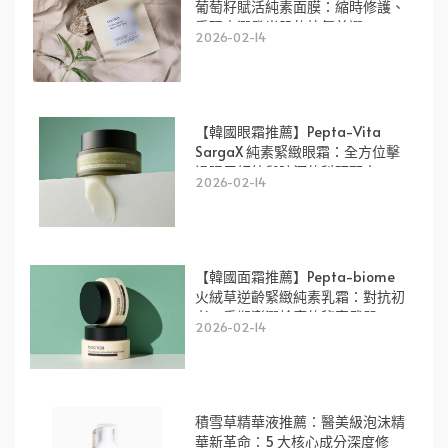
葡萄籽賦活純素面膜：縮時修護、
重現水潤發光肌的抗氧首選
2026-02-14
【韓國眼霜推薦】Pepta-Vita
SargaX 純素緊緻眼霜：全方位擊
退眼周細紋與暗沉的科研配方
2026-02-14
【韓國面霜推薦】Pepta-biome
火絨草逆齡緊緻純素乳霜：對抗初
老、重塑澎潤輪廓的秘密武器
2026-02-14
積雪草精華液推薦：醫美級泡沫精
華新革命：5 大核心成分深度修