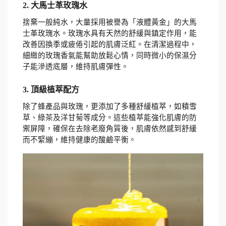
2. 大馬士革玫瑰水 
捨棄一般純水，大量採用被譽為「液體黃金」的大馬
士革玫瑰水。玫瑰水具有天然的舒緩與鎮定作用，能
改善因換季或疲倦引起的肌膚泛紅。在清潔過程中，
細緻的玫瑰香氣能幫助放鬆心情，同時微小的保濕分
子能滲透底層，維持肌膚彈性。
3. 頂級植萃配方 
除了蜂產品與玫瑰，更添加了多種舒緩植萃，如積雪
草、綠茶及洋甘菊等成分。這些植萃能強化肌膚的防
禦屏障，確保在去除老廢角質後，肌膚依然感到舒緩
而不緊繃，維持健康的酸鹼平衡。