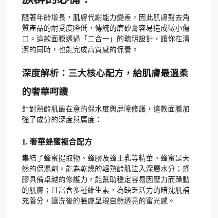
隨著年齡增長，肌膚代謝能力變差，因此肌膚對去角
質產品的耐受度降低，傳統的磨砂膏容易造成微小傷
口。這款面膜透過「二合一」的聰明設計，讓你在清
潔的同時，也能完成高質感的保養。
深度解析：三大核心配方，給肌膚最溫柔
的奢華呵護
針對熟齡肌最在意的保水度與屏障修護，這款面膜加
強了成分的深度與廣度：
1. 奢華蜂蜜複合配方 
集結了蜂蜜提取物、蜂膠及蜂王乳等精華。蜂蜜是天
然的保濕劑，能為乾燥的輕熟齡肌注入深層水分；蜂
膠具備卓越的修護力，能幫助穩定容易因壓力而躁動
的肌膚；且富含多種維生素，為缺乏活力的暗沈肌補
充養分，讓洗後的臉龐呈現自然透亮的蜜光感。