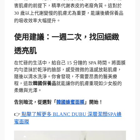
害肌膚的前提下，精準代謝表皮的老廢角質。這對於 
30 歲以上代謝變慢的肌膚尤為重要，能讓後續保養品
的吸收效率大幅提升。
使用建議：一週二次，找回細緻
透亮肌
在忙碌的生活中，給自己 15 分鐘的 SPA 時間。將面膜
均勻塗抹於乾淨的臉部，感受微微的溫感放鬆肌膚，
隨後以清水洗淨。你會發現，不需要昂貴的醫美療
程，這款
韓國保養品
就能讓你的肌膚重現如少女般的
柔嫩與光澤。
告別暗沈，從選對「
韓國蜂蜜面膜
」開始！
👉
 點擊了解更多 BLANC DUBU 深層潔顏SPA蜂
蜜面膜