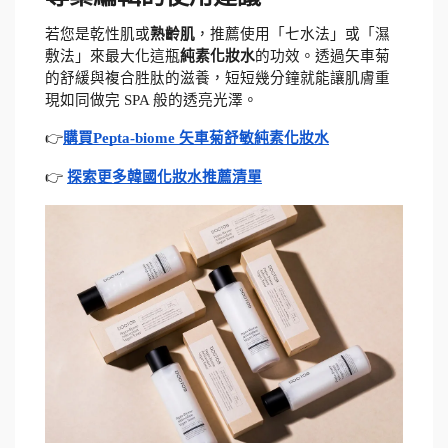
若您是乾性肌或
熟齡肌
，推薦使用「七水法」或「濕
敷法」來最大化這瓶
純素化妝水
的功效。透過矢車菊
的舒緩與複合胜肽的滋養，短短幾分鐘就能讓肌膚重
現如同做完 SPA 般的透亮光澤。
👉
購買Pepta-biome 矢車菊舒敏純素化妝水
👉 
探索更多韓國化妝水推薦清單