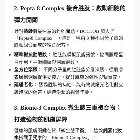
2. Pepta-8 Complex 複合胜肽：啟動細胞的
彈力開關
針對
熟齡
肌最在意的鬆弛問題，DOCTOB 加入了
「Pepta-8 Complex」，這是一種由 8 種不同分子量的
胜肽組合而成的複合配方。
精準對抗動態紋：
 胜肽能模擬肌膚訊號，協同膠原蛋
白作用，平滑細紋與深層皺紋。
全方位緊緻：
 不同分子量的胜肽能分層滲透，從肌膚
表層到深層提供支撐力，提升肌膚的彈性與紮實感。
延緩老化：
 透過胜肽的補給，能有效減緩光老化對皮
膚造成的傷害，維持澎潤的視覺年齡。
3. Biome-3 Complex 微生態三重複合物：
打造強韌的肌膚屏障
健康的肌膚關鍵在於「微生態平衡」。這款
純素化妝
水
搭載了獨家的「Biome-3 Complex」。