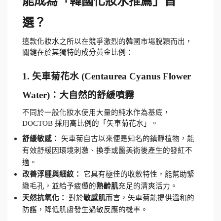
能成為「韓國化妝水推薦」首
選？
這款化妝水之所以在競爭激烈的韓國市場脫穎而出，
關鍵在於其獨特的成分黃金比例：
1. 矢車菊花水 (Centaurea Cyanus Flower 
Water)：大自然的舒緩噴霧
不同於一般化妝水使用大量的純水作為基底，
DOCTOB 採用高比例的「矢車菊花水」。
舒緩敏感：
 矢車菊自古以來便是知名的鎮靜植物，能
有效舒緩因環境刺激、換季或醫美術後產生的發紅不
適。
改善浮腫與細紋：
 它具有極佳的收斂特性，能幫助緊
緻毛孔，並給予疲憊的
熟齡肌
充足的清爽活力。
天然抗氧化：
 對於
敏感肌
而言，矢車菊能提供溫和的
防護，降低肌膚發生過敏反應的機率。