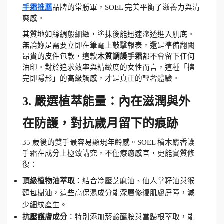
手霜推薦
品牌的常勝軍，SOEL 完美平衡了滋養力與清
爽感。
其質地如絲綢般細緻，塗抹後能迅速滲透進入肌底。
無論妳是需要立即在筆電上敲擊報表，還是準備翻閱
昂貴的皮件包款，這款
木質調護手霜
都不會留下任何
油印。對於追求效率與精緻度的女性而言，這種「擦
完即隱形」的高級觸感，才是真正的輕奢體驗。
3. 嚴選植萃能量：內在滋潤與外
在防護，對抗歲月留下的痕跡
35 歲後的雙手最容易顯現年齡感。SOEL 檜木麝香護
手霜在成分上極致講究，不僅療癒感官，更能實質修
復：
頂級植物油萃取
：結合冷壓芝麻油、仙人掌籽油與猴
麵包樹油，這些高保濕成分能深層修復肌膚屏障，減
少細紋產生。
抗壓護膚成分
：特別添加菸鹼醯胺與當歸根萃取，能