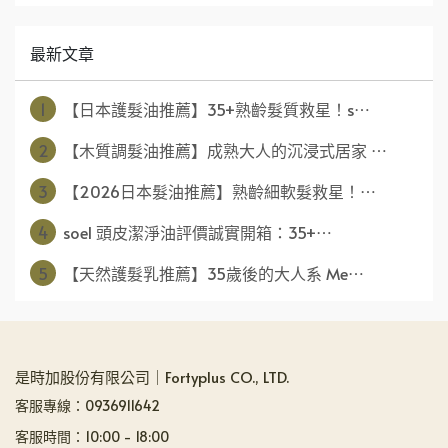
最新文章
1
【日本護髮油推薦】35+熟齡髮質救星！s⋯
2
【木質調髮油推薦】成熟大人的沉浸式居家 ⋯
3
【2026日本髮油推薦】熟齡細軟髮救星！⋯
4
soel 頭皮潔淨油評價誠實開箱：35+⋯
5
【天然護髮乳推薦】35歲後的大人系 Me⋯
是時加股份有限公司｜Fortyplus CO., LTD.
客服專線：0936911642
客服時間：10:00 - 18:00