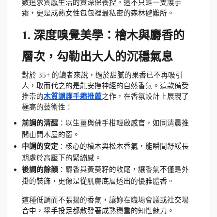
數追求質感生活的資深保養控。這不只是一支護手
霜，更是成熟女性包包裡最私密的森林避難所。
1. 深度嗅覺美學：檜木與麝香的
層次，勾勒出大人的沉穩氣息
對於 35+ 的讀者來說，過於甜膩的果香已不再吸引
人，取而代之的是能安撫神經的自然香氣。這款備受
推崇的
木質調護手霜推薦
之作，在香氛設計上展現了
極高的藝術性：
前調的清醒
：以生薑與佛手柑輕啟感官，如同清晨推
開山間木屋的窗。
中調的安定
：核心的檜木與松木香氣，能瞬間舒緩長
期處於高壓下的緊繃感。
後調的餘韻
：麝香與黃葵籽的收尾，讓香氣不僅是外
掛的裝飾，更像是從肌膚底層透出的優雅體香。
這種低調而不張揚的香氣，讓妳在職場會議或社交場
合中，舉手投足都散發著成熟穩重的知性魅力。