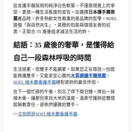
這支護手霜採用的純淨白色軟管，不僅是視覺上的享
受，更是一種生活態度的宣告。在選擇
日本護手霜推
薦
產品時，許多熟齡女性看重的是品牌的哲學。SOEL 
提倡「與自然共生」，其簡約包裝與環境友善的初
衷，正契合 35 歲後追求減法生活的妳。
結語：35 歲後的奢華，是懂得給
自己一段森林呼吸的時間
生活很累，但雙手不能顯累。如果您正在尋找一份既
能修護雙手，又能安定心靈的
木質調護手霜推薦
，
SOEL 檜木麝香護手霜
絕對是妳的最佳伴侶。
在下一個忙碌的午後，別忘了停下兩分鐘。擠出一抹
檜木香，讓那份來自大地的溫度，溫柔守護妳這雙撐
起無數責任、卻依然優雅的雙手。
>>
立刻逛逛SOEL檜木麝香護手霜