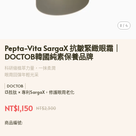
1
/
4
Pepta-Vita SargaX 抗皺緊緻眼霜｜
DOCTOB韓國純素保養品牌
科研級植萃力量，一抹柔潤
眼周回彈年輕光采
DOCTOB
13胜肽 × 專利SargaX，修護眼周老化
NT$1,150
NT$2,300
商品編號: