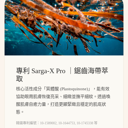
專利 Sarga-X Pro ｜鋸齒海帶萃
取
核心活性成分「質體醌 (Plastoquinone)」，能有效
協助眼周肌膚恢復亮采、細緻並撫平細紋。透過喚
醒肌膚自癒力量，打造更顯緊緻且穩定的肌底狀
態。
韓國專利編號：10-1589002, 10-1644753, 10-1745338 等