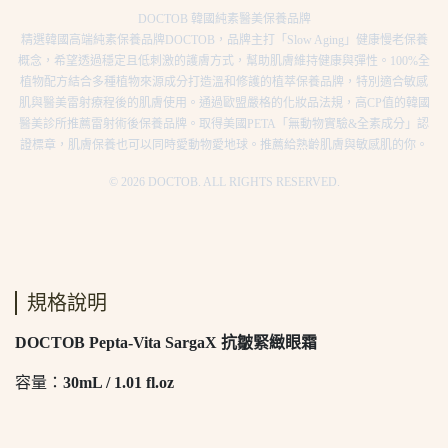
DOCTOB 韓國純素醫美保養品牌
精選韓國高端純素保養品牌DOCTOB，品牌主打「Slow Aging」健康慢老保養
概念，希望透過穩定且低刺激的護膚方式，幫助肌膚維持健康與彈性。100%全
植物配方結合多種植物來源成分打造溫和修護的植萃保養品牌，特別適合敏感
肌與醫美雷射療程後的肌膚使用。通過歐盟嚴格的化妝品法規，高CP值的韓國
醫美診所推薦雷射術後保養品牌。取得美國PETA「無動物實驗&全素成分」認
證標章，肌膚保養也可以同時愛動物愛地球。推薦給熟齡肌膚與敏感肌的你。
© 2026 DOCTOB. ALL RIGHTS RESERVED.
規格說明
DOCTOB
Pepta-Vita SargaX 抗皺緊緻眼霜
容量：
30mL / 1.01 fl.oz